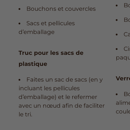
Bo
Bouchons et couvercles
Bo
Sacs et pellicules
d’emballage
Ca
Ci
Truc pour les sacs de
paqu
plastique
Verr
Faites un sac de sacs (en y
incluant les pellicules
Bo
d’emballage) et le refermer
alim
avec un nœud afin de faciliter
coul
le tri.