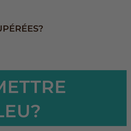
UPÉRÉES?
METTRE
LEU?