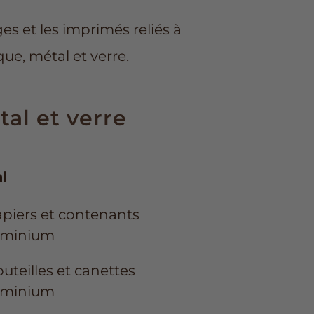
es et les imprimés reliés à
que, métal et verre.
al et verre
l
piers et contenants
uminium
uteilles et canettes
uminium