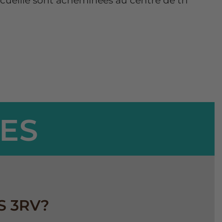
ecueille sont acheminées au centre de tri
CES
S 3RV?