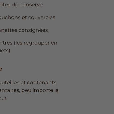
îtes de conserve
uchons et couvercles
nettes consignées
ntres (les regrouper en
ets)
e
uteilles et contenants
entaires, peu importe la
eur.