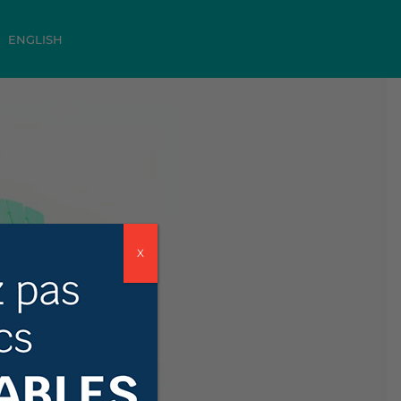
ENGLISH
X