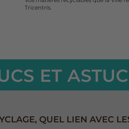
Vos matières recyclables que la Ville r
Tricentris.
UCS ET ASTU
YCLAGE, QUEL LIEN AVEC LE